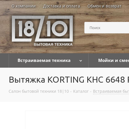
О компании
Доставка и оплата
Обмен и возврат
Встраиваемая техника
Мойки и сме
Вытяжка KORTING KHC 6648
Салон бытовой техники 18|10
-
Каталог
-
Встраиваемая бы