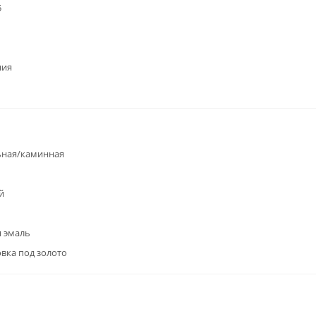
5
ния
ьная/каминная
й
 эмаль
вка под золото