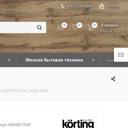
89292240864
Войти
Корзина
0
0
0
пуста
Мелкая бытовая техника
 KORTING KHC 6648 RGN
кул:
00000017039