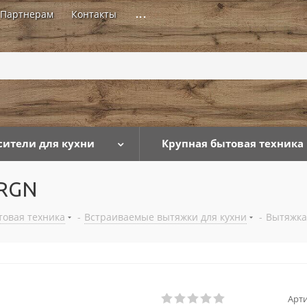
Партнерам
Контакты
...
сители для кухни
Крупная бытовая техника
 RGN
товая техника
-
Встраиваемые вытяжки для кухни
-
Вытяжка
Арти