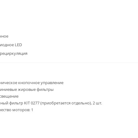
чное
иодное LED
/рециркуляция
ническое кнопочное управление
миниевые жировые фильтры
освещение
ьный фильтр KIT 0277 (приобретается отдельно), 2 шт.
чество моторов: 1