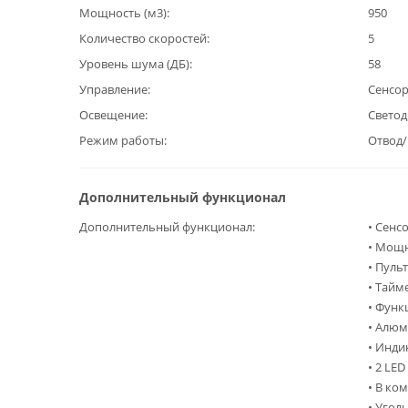
Мощность (м3)
950
Количество скоростей
5
Уровень шума (ДБ)
58
Управление
Сенсо
Освещение
Светод
Режим работы
Отвод
Дополнительный функционал
Дополнительный функционал
• Сенс
• Мощн
• Пуль
• Тайм
• Функц
• Алю
• Инди
• 2 LE
• В ко
• Угол