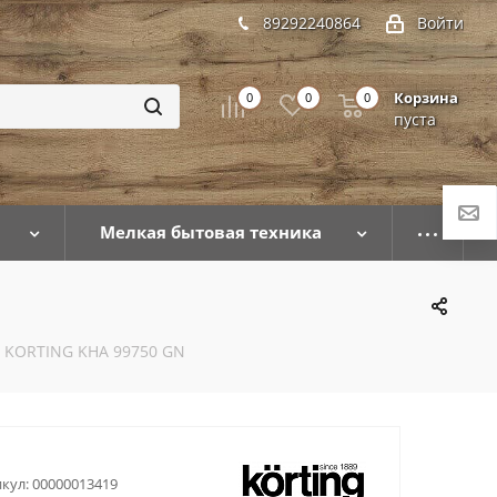
89292240864
Войти
Корзина
0
0
0
пуста
Мелкая бытовая техника
 KORTING KHA 99750 GN
кул:
00000013419