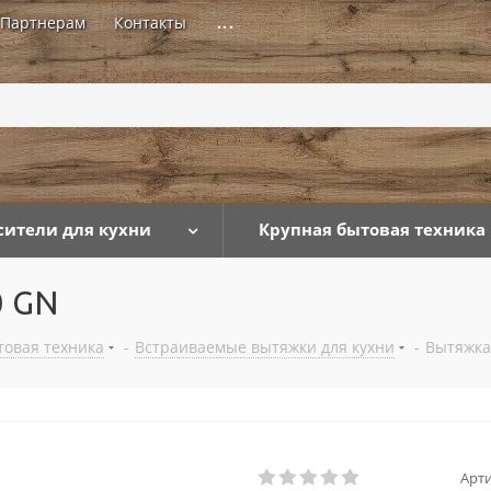
Партнерам
Контакты
...
сители для кухни
Крупная бытовая техника
0 GN
товая техника
-
Встраиваемые вытяжки для кухни
-
Вытяжка
Арти