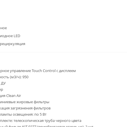
рное
иодное LED
/рециркуляция
орное управление Touch Control с дисплеем
ость (м3/ч): 950
т ДУ
ер
ия Clean Air
миниевые жировые фильтры
кация загрязнения фильтров
D лампы освещения: по 5 Вт
мплекте: телескопическая труба черного цвета
ьный фильтр KIT 0277 (приобретается отдельно), 2 шт