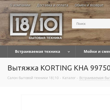
О компании
Доставка и оплата
Обмен и возврат
Встраиваемая техника
Мойки и сме
Вытяжка KORTING KHA 9975
Салон бытовой техники 18|10
-
Каталог
-
Встраиваемая бы