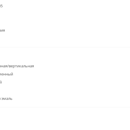
35
ния
ная/вертикальная
менный
й
 эмаль