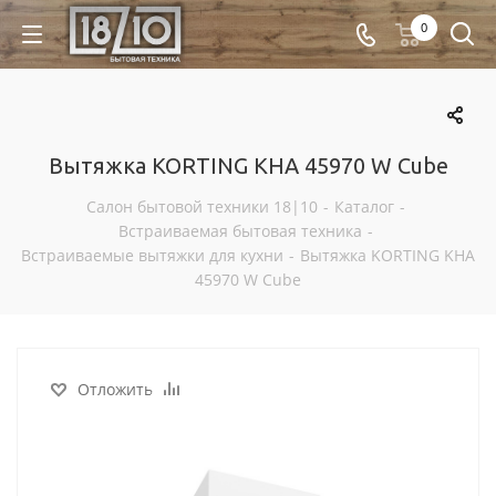
0
Вытяжка KORTING KHA 45970 W Cube
Салон бытовой техники 18|10
-
Каталог
-
Встраиваемая бытовая техника
-
Встраиваемые вытяжки для кухни
-
Вытяжка KORTING KHA
45970 W Cube
Отложить