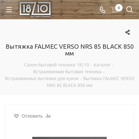
0
Вытяжка FALMEC VERSO NRS 85 BLACK 850
мм
Салон бытовой техники 18|10
-
Каталог
-
Встраиваемая бытовая техника
-
Встраиваемые вытяжки для кухни
-
Вытяжка FALMEC VERSO
NRS 85 BLACK 850 мм
Отложить