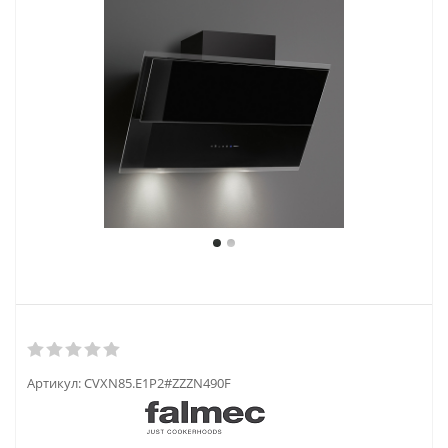
Артикул:
CVXN85.E1P2#ZZZN490F