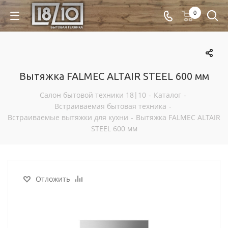
0
Вытяжка FALMEC ALTAIR STEEL 600 мм
Салон бытовой техники 18|10
-
Каталог
-
Встраиваемая бытовая техника
-
Встраиваемые вытяжки для кухни
-
Вытяжка FALMEC ALTAIR
STEEL 600 мм
Отложить