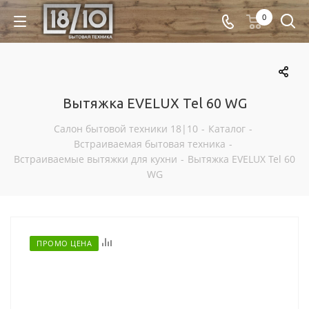
0
Вытяжка EVELUX Tel 60 WG
Салон бытовой техники 18|10
-
Каталог
-
Встраиваемая бытовая техника
-
Встраиваемые вытяжки для кухни
-
Вытяжка EVELUX Tel 60
WG
Отложить
ПРОМО ЦЕНА