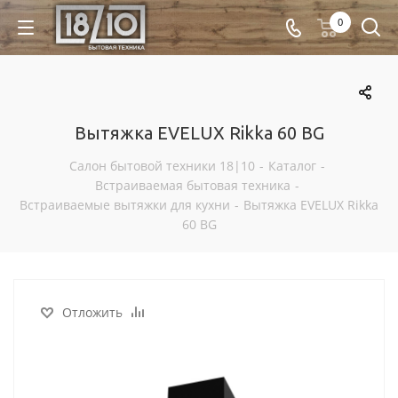
0
Вытяжка EVELUX Rikka 60 BG
Салон бытовой техники 18|10
-
Каталог
-
Встраиваемая бытовая техника
-
Встраиваемые вытяжки для кухни
-
Вытяжка EVELUX Rikka
60 BG
Отложить