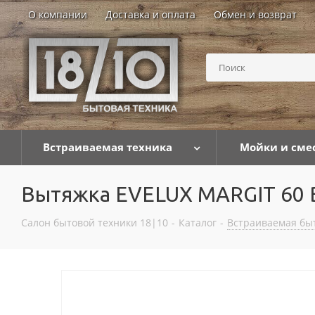
О компании
Доставка и оплата
Обмен и возврат
Встраиваемая техника
Мойки и сме
Вытяжка EVELUX MARGIT 60 
Салон бытовой техники 18|10
-
Каталог
-
Встраиваемая бы