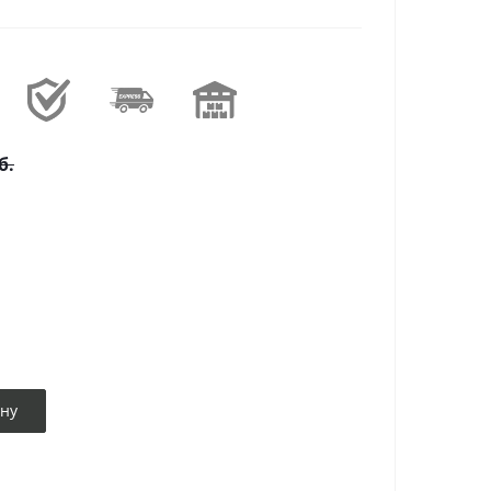
б.
ину