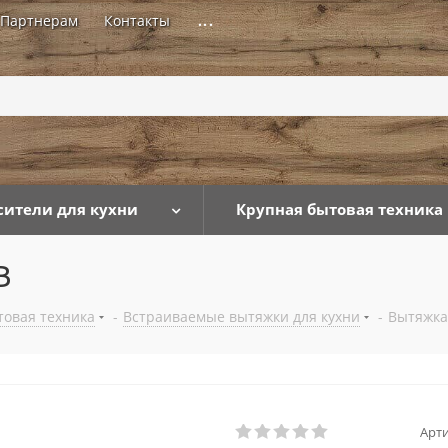
Партнерам
Контакты
...
сители для кухни
Крупная бытовая техника
B
товая техника
-
Встраиваемые вытяжки для кухни
-
Вытяжка
Арти