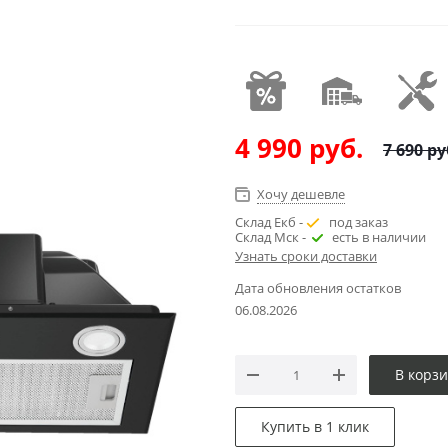
4 990
руб.
7 690
ру
Хочу дешевле
Склад Екб -
под заказ
Склад Мск -
есть в наличии
Узнать сроки доставки
Дата обновления остатков
06.08.2026
В корз
Купить в 1 клик