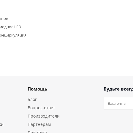
чное
иодное LED
/рециркуляция
Помощь
Будьте всегд
Блог
Вопрос-ответ
Производители
ки
Партнерам
Политика