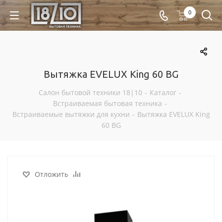
0
Вытяжка EVELUX King 60 BG
Салон бытовой техники 18|10
-
Каталог
-
Встраиваемая бытовая техника
-
Встраиваемые вытяжки для кухни
-
Вытяжка EVELUX King
60 BG
Отложить