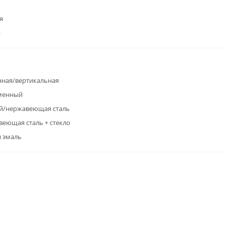
я
я
ная/вертикальная
менный
й/нержавеющая сталь
еющая сталь + стекло
 эмаль