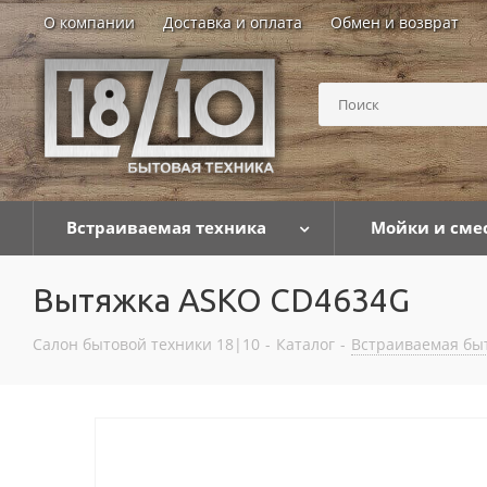
О компании
Доставка и оплата
Обмен и возврат
Встраиваемая техника
Мойки и сме
Вытяжка ASKO CD4634G
Салон бытовой техники 18|10
-
Каталог
-
Встраиваемая бы