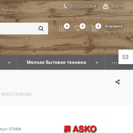
89292240864
Войти
Корзина
0
0
0
пуста
Мелкая бытовая техника
 ASKO CD4634G
кул:
573408