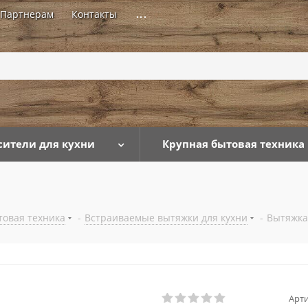
Партнерам
Контакты
...
сители для кухни
Крупная бытовая техника
товая техника
-
Встраиваемые вытяжки для кухни
-
Вытяжка
Арти