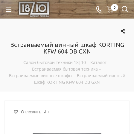
0
Встраиваемый винный шкаф KORTING
KFW 604 DB GXN
Салон бытовой техники 18|10
-
Каталог
-
Встраиваемая бытовая техника
-
Встраиваемые винные шкафы
-
Встраиваемый винный
шкаф KORTING KFW 604 DB GXN
Отложить