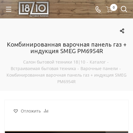
0
Комбинированная варочная панель газ +
индукция SMEG PM6954R
Салон бытовой техники 18|10
-
Каталог
-
Встраиваемая бытовая техника
-
Варочные панели
-
Комбинированная варочная панель газ + индукция SMEG
PM6954R
Отложить