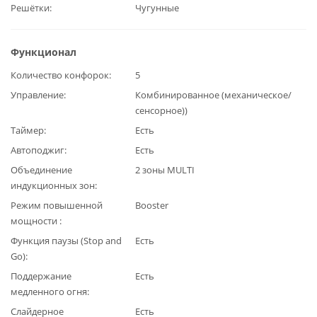
Решётки
Чугунные
Функционал
Количество конфорок
5
Управление
Комбинированное (механическое/
сенсорное))
Таймер
Есть
Автоподжиг
Есть
Объединение
2 зоны MULTI
индукционных зон
Режим повышенной
Booster
мощности
Функция паузы (Stop and
Есть
Go)
Поддержание
Есть
медленного огня
Слайдерное
Есть