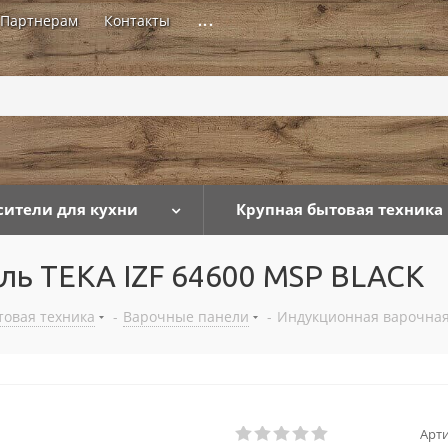
Партнерам
Контакты
...
сители для кухни
Крупная бытовая техника
ль TEKA IZF 64600 MSP BLACK
товая техника
-
Варочные панели
-
Индукционная варочная
Арти