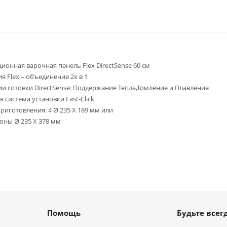
ионная варочная панель Flex DirectSense 60 см
я Flex – объединение 2х в 1
и готовки DirectSense: Поддержание Тепла,Томление и Плавление
я система установки Fast-Click
риготовления: 4 Ø 235 X 189 мм или
 зоны Ø 235 X 378 мм
Помощь
Будьте всегд