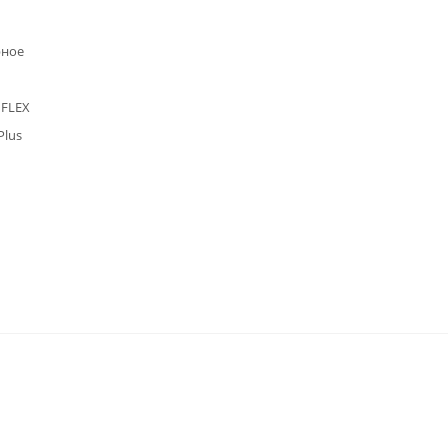
рное
 FLEX
Plus