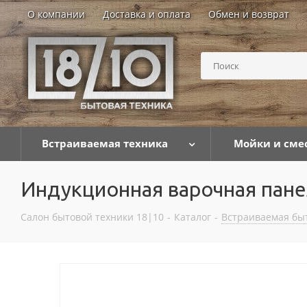
О компании
Доставка и оплата
Обмен и возврат
Встраиваемая техника
Мойки и сме
Индукционная варочная пане
Салон бытовой техники 18|10
-
Каталог
-
Встраиваемая бы