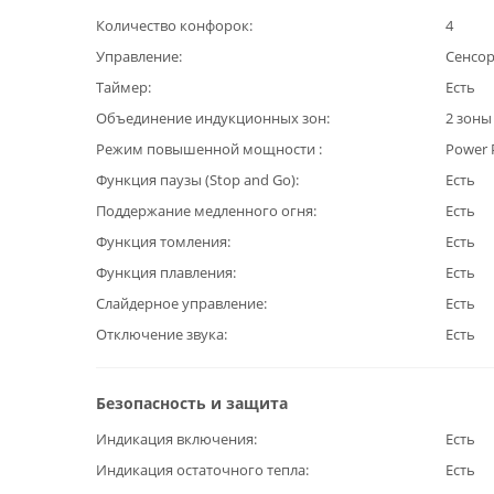
Количество конфорок
4
Управление
Сенсо
Таймер
Есть
Объединение индукционных зон
2 зоны
Режим повышенной мощности
Power 
Функция паузы (Stop and Go)
Есть
Поддержание медленного огня
Есть
Функция томления
Есть
Функция плавления
Есть
Слайдерное управление
Есть
Отключение звука
Есть
Безопасность и защита
Индикация включения
Есть
Индикация остаточного тепла
Есть