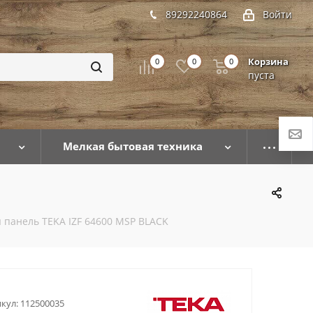
89292240864
Войти
Корзина
0
0
0
пуста
Мелкая бытовая техника
 панель TEKA IZF 64600 MSP BLACK
кул:
112500035