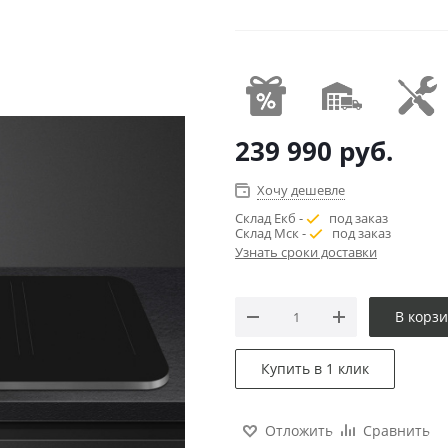
239 990
руб.
Хочу дешевле
Склад Екб -
под заказ
Склад Мск -
под заказ
Узнать сроки доставки
В корз
Купить в 1 клик
Отложить
Сравнить