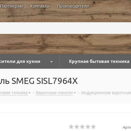
Партнерам
Контакты
Производители
...
сители для кухни
Крупная бытовая техника
ль SMEG SISL7964X
товая техника
-
Варочные панели
-
Индукционная варочная
Арти