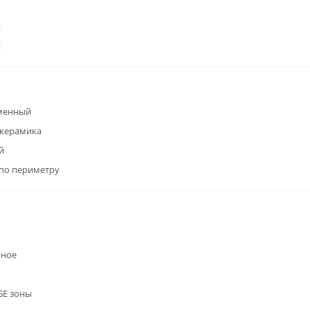
я
я
менный
окерамика
й
по периметру
рное
GE зоны