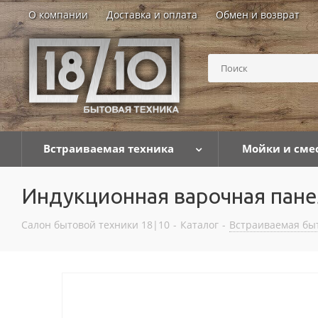
О компании
Доставка и оплата
Обмен и возврат
Встраиваемая техника
Мойки и сме
Индукционная варочная пане
Салон бытовой техники 18|10
-
Каталог
-
Встраиваемая бы