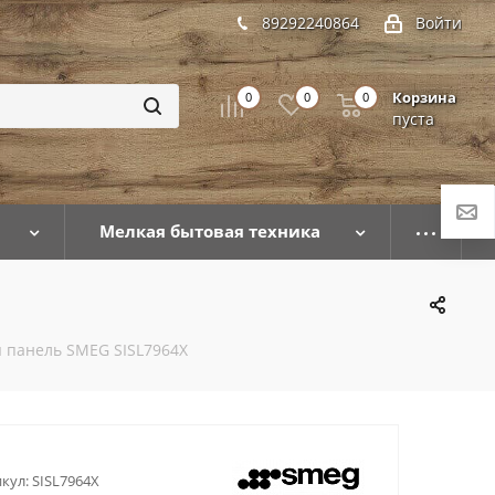
89292240864
Войти
Корзина
0
0
0
пуста
Мелкая бытовая техника
 панель SMEG SISL7964X
кул:
SISL7964X