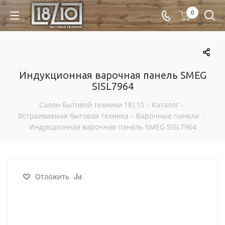
0
Индукционная варочная панель SMEG
SISL7964
Салон бытовой техники 18|10
-
Каталог
-
Встраиваемая бытовая техника
-
Варочные панели
-
Индукционная варочная панель SMEG SISL7964
Отложить