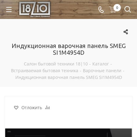
0
Индукционная варочная панель SMEG
SI1M4954D
Салон бытовой техники 18|10
-
Каталог
-
Встраиваемая бытовая техника
-
Варочные панели
-
Индукционная варочная панель SMEG SI1M4954D
Отложить