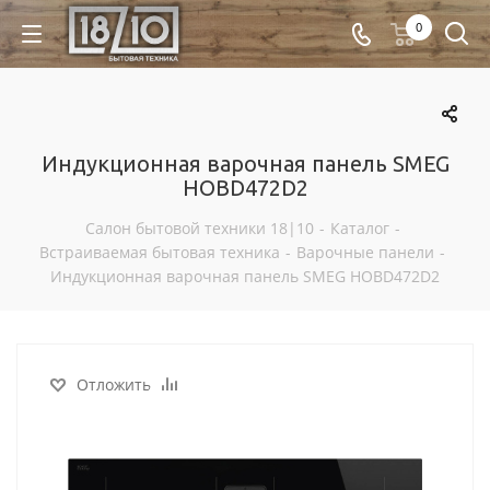
0
Индукционная варочная панель SMEG
HOBD472D2
Салон бытовой техники 18|10
-
Каталог
-
Встраиваемая бытовая техника
-
Варочные панели
-
Индукционная варочная панель SMEG HOBD472D2
Отложить