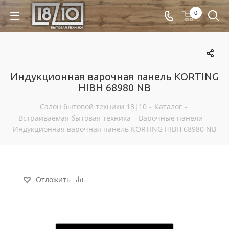
0
Индукционная варочная панель KORTING
HIBH 68980 NB
Салон бытовой техники 18|10
-
Каталог
-
Встраиваемая бытовая техника
-
Варочные панели
-
Индукционная варочная панель KORTING HIBH 68980 NB
Отложить