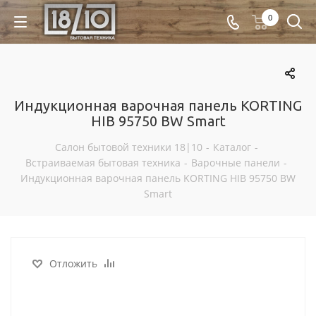
0
Индукционная варочная панель KORTING
HIB 95750 BW Smart
Салон бытовой техники 18|10
-
Каталог
-
Встраиваемая бытовая техника
-
Варочные панели
-
Индукционная варочная панель KORTING HIB 95750 BW
Smart
Отложить