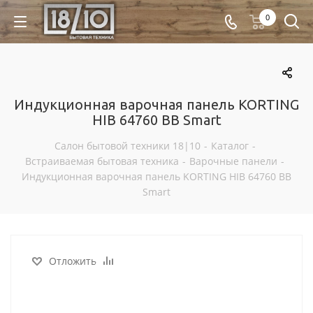
0
Индукционная варочная панель KORTING
HIB 64760 BB Smart
Салон бытовой техники 18|10
-
Каталог
-
Встраиваемая бытовая техника
-
Варочные панели
-
Индукционная варочная панель KORTING HIB 64760 BB
Smart
Отложить