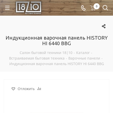
0
Индукционная варочная панель HISTORY
HI 6440 BBG
Салон бытовой техники 18|10
-
Каталог
-
Встраиваемая бытовая техника
-
Варочные панели
-
Индукционная варочная панель HISTORY HI 6440 BBG
Отложить