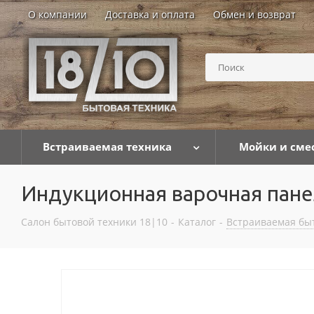
О компании
Доставка и оплата
Обмен и возврат
Встраиваемая техника
Мойки и сме
Индукционная варочная пане
Салон бытовой техники 18|10
-
Каталог
-
Встраиваемая бы