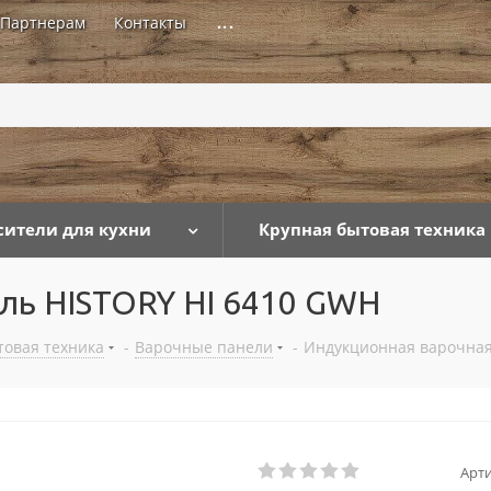
Партнерам
Контакты
...
сители для кухни
Крупная бытовая техника
ль HISTORY HI 6410 GWH
товая техника
-
Варочные панели
-
Индукционная варочная
Арти