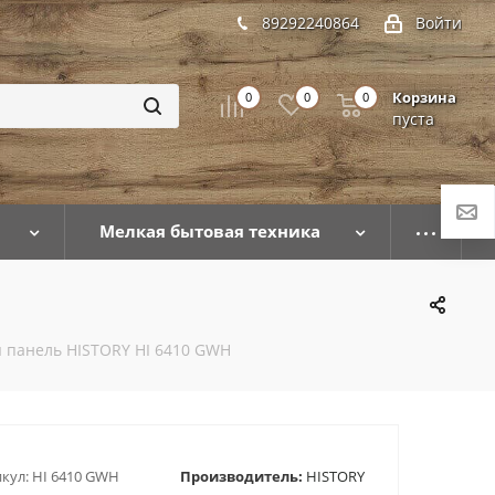
89292240864
Войти
Корзина
0
0
0
пуста
Мелкая бытовая техника
 панель HISTORY HI 6410 GWH
кул:
HI 6410 GWH
Производитель:
HISTORY