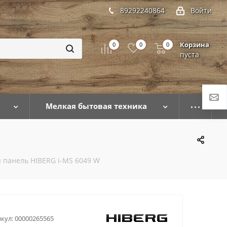
89292240864
Войти
Корзина
0
0
0
пуста
Мелкая бытовая техника
 панель HIBERG i-MS 6049 W
кул:
00000265565