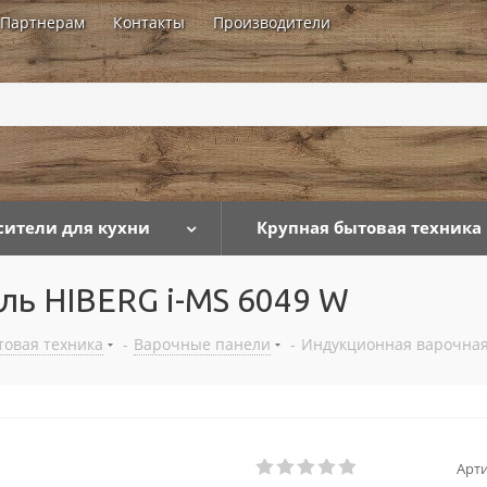
Партнерам
Контакты
Производители
...
сители для кухни
Крупная бытовая техника
ль HIBERG i-MS 6049 W
товая техника
-
Варочные панели
-
Индукционная варочная
Арти