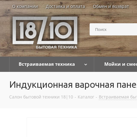
О компании
Доставка и оплата
Обмен и возврат
Встраиваемая техника
Мойки и сме
Индукционная варочная пане
Салон бытовой техники 18|10
-
Каталог
-
Встраиваемая бы