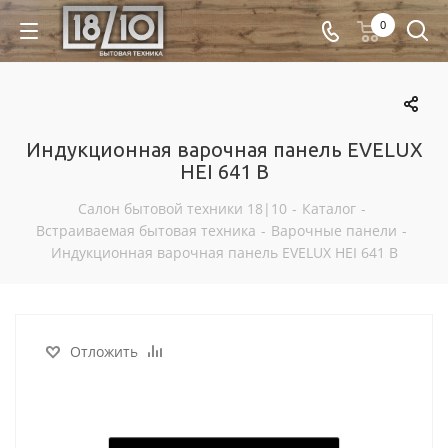
0
Индукционная варочная панель EVELUX
HEI 641 B
Салон бытовой техники 18|10
-
Каталог
-
Встраиваемая бытовая техника
-
Варочные панели
-
Индукционная варочная панель EVELUX HEI 641 B
Отложить