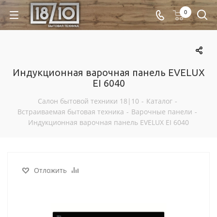
0
Индукционная варочная панель EVELUX
EI 6040
Салон бытовой техники 18|10
-
Каталог
-
Встраиваемая бытовая техника
-
Варочные панели
-
Индукционная варочная панель EVELUX EI 6040
Отложить