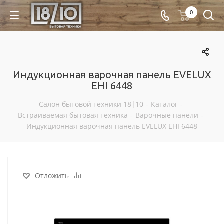
0
Индукционная варочная панель EVELUX
EHI 6448
Салон бытовой техники 18|10
-
Каталог
-
Встраиваемая бытовая техника
-
Варочные панели
-
Индукционная варочная панель EVELUX EHI 6448
Отложить