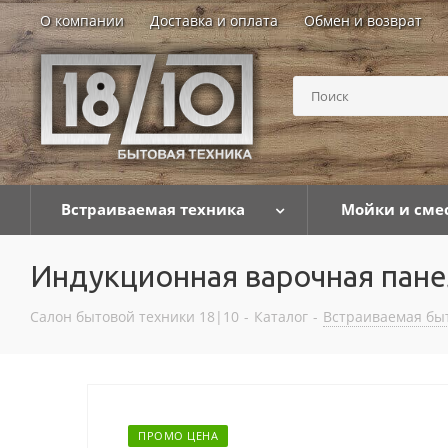
О компании
Доставка и оплата
Обмен и возврат
Встраиваемая техника
Мойки и сме
Индукционная варочная пан
Салон бытовой техники 18|10
-
Каталог
-
Встраиваемая бы
ПРОМО ЦЕНА