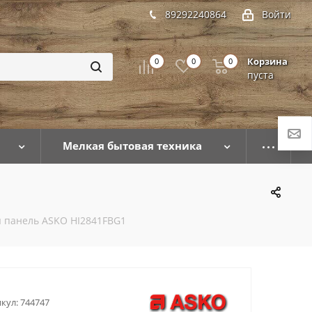
89292240864
Войти
Корзина
0
0
0
пуста
Мелкая бытовая техника
 панель ASKO HI2841FBG1
кул:
744747