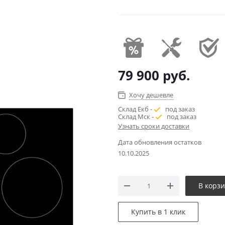
79 900
руб.
Хочу дешевле
Склад Екб -
под заказ
Склад Мск -
под заказ
Узнать сроки доставки
Дата обновления остатков
10.10.2025
В корз
Купить в 1 клик