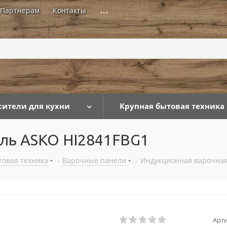
Партнерам
Контакты
...
сители для кухни
Крупная бытовая техника
ель ASKO HI2841FBG1
товая техника
-
Варочные панели
-
Индукционная варочная
Арти