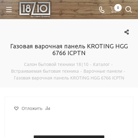
0
Газовая варочная панель KROTING HGG
6766 ICPTN
Салон бытовой техники 18|10
-
Каталог
-
Встраиваемая бытовая техника
-
Варочные панели
-
Газовая варочная панель KROTING HGG 6766 ICPTN
Отложить