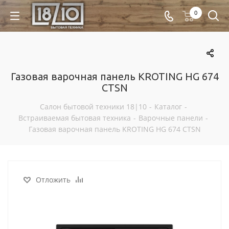
0
Газовая варочная панель KROTING HG 674
CTSN
Салон бытовой техники 18|10
-
Каталог
-
Встраиваемая бытовая техника
-
Варочные панели
-
Газовая варочная панель KROTING HG 674 CTSN
Отложить