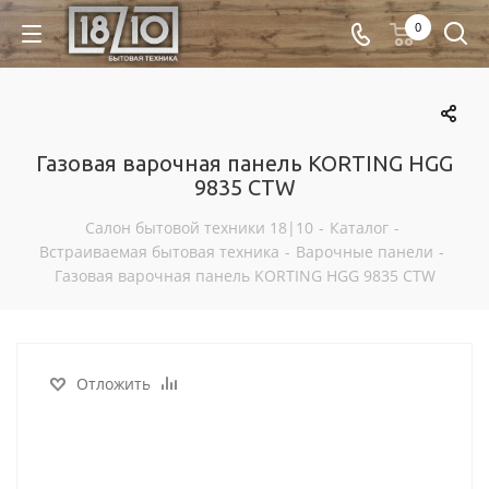
0
Газовая варочная панель KORTING HGG
9835 CTW
Салон бытовой техники 18|10
-
Каталог
-
Встраиваемая бытовая техника
-
Варочные панели
-
Газовая варочная панель KORTING HGG 9835 CTW
Отложить