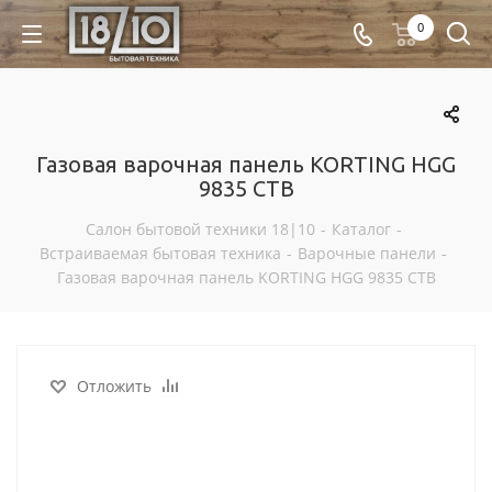
0
Газовая варочная панель KORTING HGG
9835 CTB
Салон бытовой техники 18|10
-
Каталог
-
Встраиваемая бытовая техника
-
Варочные панели
-
Газовая варочная панель KORTING HGG 9835 CTB
Отложить