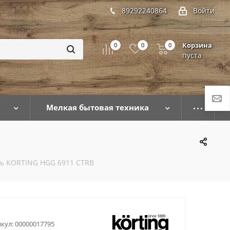
89292240864
Войти
Корзина
0
0
0
пуста
Мелкая бытовая техника
ль KORTING HGG 6911 CTRB
кул:
00000017795