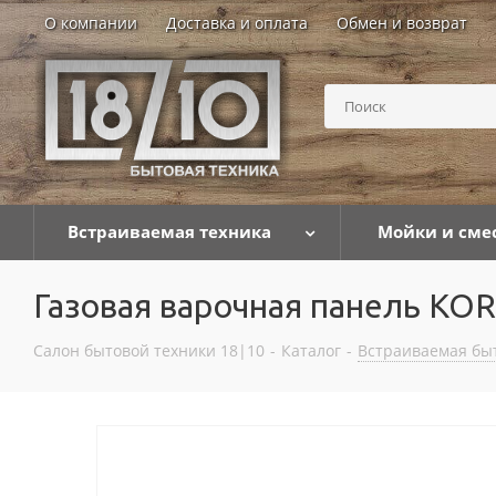
О компании
Доставка и оплата
Обмен и возврат
Встраиваемая техника
Мойки и сме
Газовая варочная панель KO
Салон бытовой техники 18|10
-
Каталог
-
Встраиваемая бы