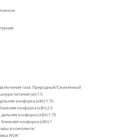
ическое
нтурная
одключения газа: Природный/Сжиженный
шнура питания (м):1.5
дальняя конфорка (кВт):1.75
ближняя конфорка (кВт):2.5
 дальняя конфорка (кВт):1.75
 ближняя конфорка (кВт):1
уары в комплекте:
авка WOK"