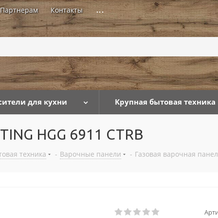
Партнерам
Контакты
...
сители для кухни
Крупная бытовая техника
RTING HGG 6911 CTRB
товая техника
-
Варочные панели
-
Газовая варочная пане
Арти