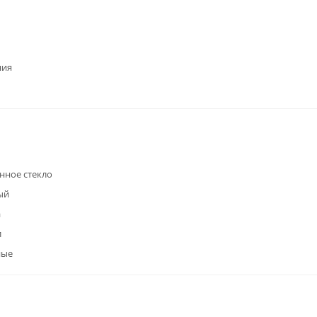
ния
нное стекло
ый
а
л
ные