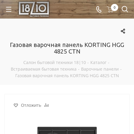
0
Газовая варочная панель KORTING HGG
4825 CTN
Салон бытовой техники 18|10
-
Каталог
-
Встраиваемая бытовая техника
-
Варочные панели
-
Газовая варочная панель KORTING HGG 4825 CTN
Отложить