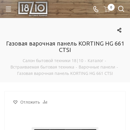
0
Газовая варочная панель KORTING HG 661
CTSI
Салон бытовой техники 18|10
-
Каталог
-
Встраиваемая бытовая техника
-
Варочные панели
-
Газовая варочная панель KORTING HG 661 CTSI
Отложить