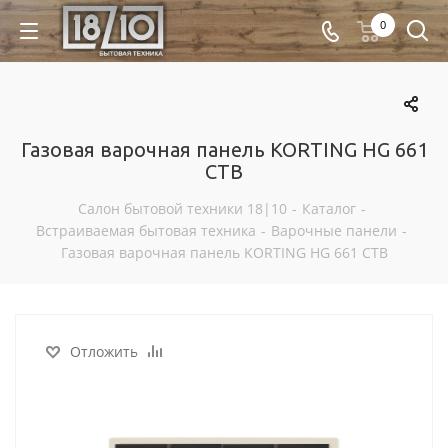
0
Газовая варочная панель KORTING HG 661
CTB
Салон бытовой техники 18|10
-
Каталог
-
Встраиваемая бытовая техника
-
Варочные панели
-
Газовая варочная панель KORTING HG 661 CTB
Отложить