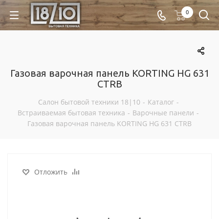
0
Газовая варочная панель KORTING HG 631
CTRB
Салон бытовой техники 18|10
-
Каталог
-
Встраиваемая бытовая техника
-
Варочные панели
-
Газовая варочная панель KORTING HG 631 CTRB
Отложить