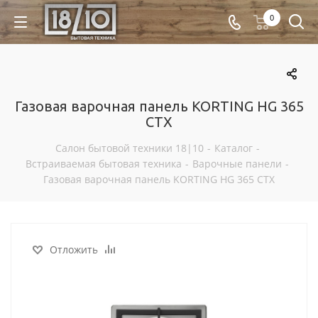
0
Газовая варочная панель KORTING HG 365
CTX
Салон бытовой техники 18|10
-
Каталог
-
Встраиваемая бытовая техника
-
Варочные панели
-
Газовая варочная панель KORTING HG 365 CTX
Отложить