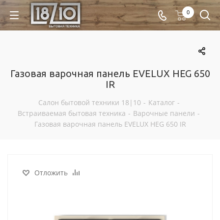
0
Газовая варочная панель EVELUX HEG 650
IR
Салон бытовой техники 18|10
-
Каталог
-
Встраиваемая бытовая техника
-
Варочные панели
-
Газовая варочная панель EVELUX HEG 650 IR
Отложить