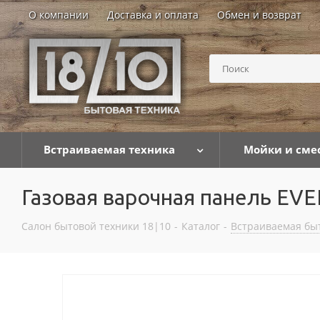
О компании
Доставка и оплата
Обмен и возврат
Встраиваемая техника
Мойки и сме
Газовая варочная панель EV
Салон бытовой техники 18|10
-
Каталог
-
Встраиваемая бы