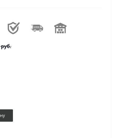
руб.
ину