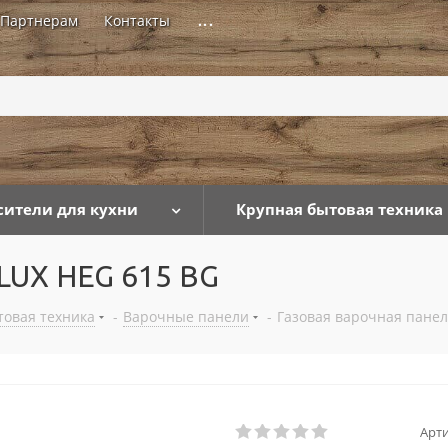
Партнерам
Контакты
...
сители для кухни
Крупная бытовая техника
ELUX HEG 615 BG
товая техника
-
Варочные панели
-
Газовая варочная панел
Арти