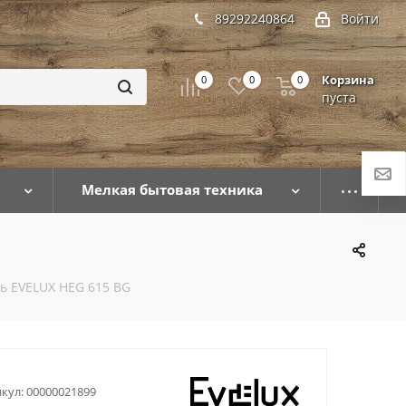
89292240864
Войти
Корзина
0
0
0
пуста
Мелкая бытовая техника
ь EVELUX HEG 615 BG
кул:
00000021899