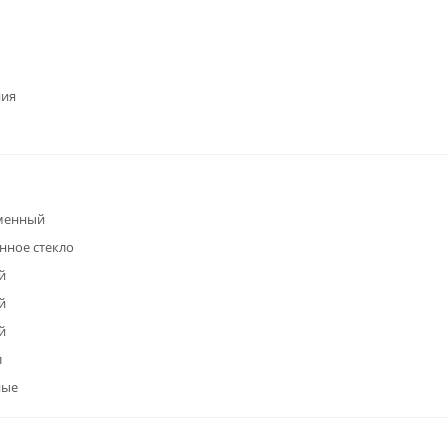
ния
менный
нное стекло
й
й
й
л
ные