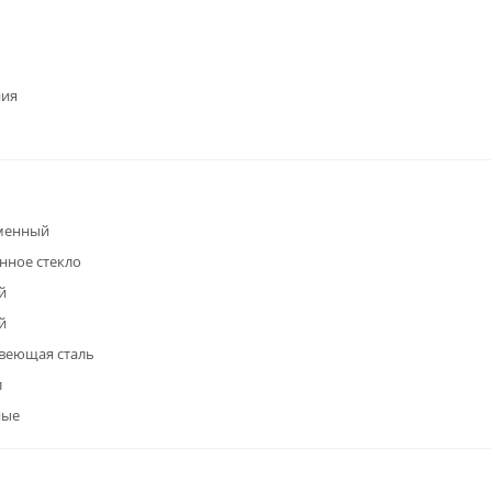
ния
менный
нное стекло
й
й
веющая сталь
л
ные