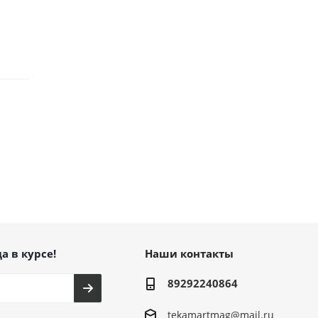
а в курсе!
Наши контакты
89292240864
tekamartmag@mail.ru