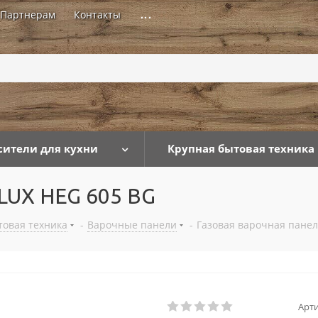
Партнерам
Контакты
...
сители для кухни
Крупная бытовая техника
ELUX HEG 605 BG
товая техника
-
Варочные панели
-
Газовая варочная панел
Арти