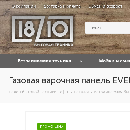
О компании
Доставка и оплата
Обмен и возврат
Встраиваемая техника
Мойки и сме
Газовая варочная панель EV
Салон бытовой техники 18|10
-
Каталог
-
Встраиваемая бы
ПРОМО ЦЕНА