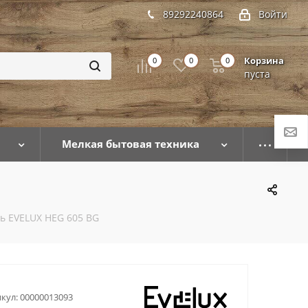
89292240864
Войти
Корзина
0
0
0
пуста
Мелкая бытовая техника
ь EVELUX HEG 605 BG
кул:
00000013093