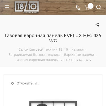
0
Газовая варочная панель EVELUX HEG 425
WG
Салон бытовой техники 18|10
-
Каталог
-
Встраиваемая бытовая техника
-
Варочные панели
-
Газовая варочная панель EVELUX HEG 425 WG
Отложить