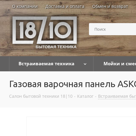
О компании
Доставка и оплата
Обмен и возврат
Встраиваемая техника
Мойки и сме
Газовая варочная панель AS
Салон бытовой техники 18|10
-
Каталог
-
Встраиваемая бы