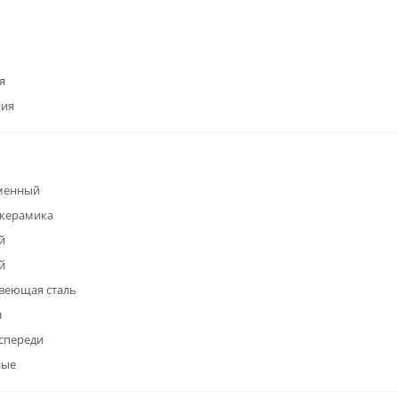
я
ния
менный
окерамика
й
й
веющая сталь
л
спереди
ные