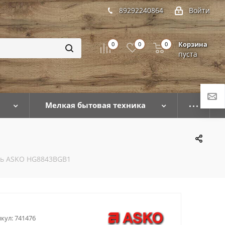
89292240864
Войти
Корзина
0
0
0
пуста
Мелкая бытовая техника
ль ASKO HG8843BGB1
кул:
741476