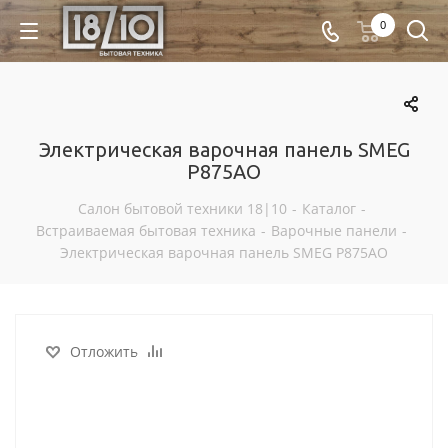
0
Электрическая варочная панель SMEG
P875AO
Салон бытовой техники 18|10
-
Каталог
-
Встраиваемая бытовая техника
-
Варочные панели
-
Электрическая варочная панель SMEG P875AO
Отложить