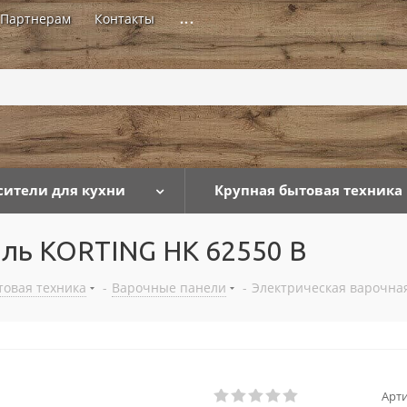
Партнерам
Контакты
...
сители для кухни
Крупная бытовая техника
ель KORTING HK 62550 B
товая техника
-
Варочные панели
-
Электрическая варочна
Арти