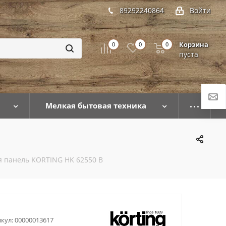
89292240864
Войти
Корзина
0
0
0
пуста
Мелкая бытовая техника
я панель KORTING HK 62550 B
кул:
00000013617