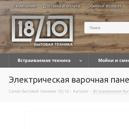
О компании
Доставка и оплата
Обмен и возврат
Встраиваемая техника
Мойки и сме
Электрическая варочная пан
Салон бытовой техники 18|10
-
Каталог
-
Встраиваемая бы