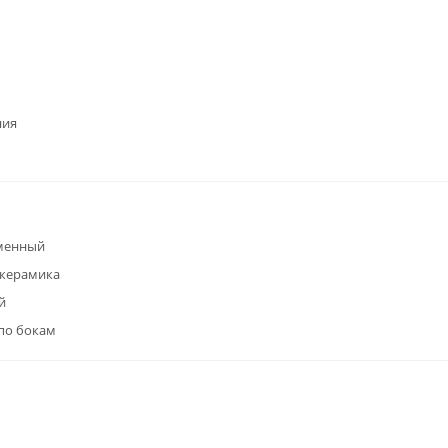
ния
менный
окерамика
й
по бокам