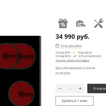
34 990
руб.
Хочу дешевле
Склад Екб -
под заказ
Склад Мск -
есть в наличии
Узнать сроки доставки
Дата обновления остатков
07.08.2026
В корз
Купить в 1 клик