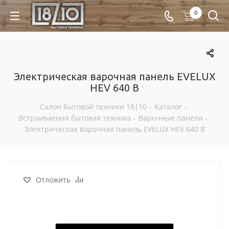
0
Электрическая варочная панель EVELUX
HEV 640 B
Салон бытовой техники 18|10
-
Каталог
-
Встраиваемая бытовая техника
-
Варочные панели
-
Электрическая варочная панель EVELUX HEV 640 B
Отложить