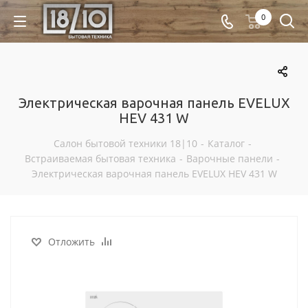
0
Электрическая варочная панель EVELUX
HEV 431 W
Салон бытовой техники 18|10
-
Каталог
-
Встраиваемая бытовая техника
-
Варочные панели
-
Электрическая варочная панель EVELUX HEV 431 W
Отложить