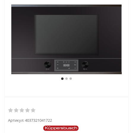
Артикул:
4037321041722