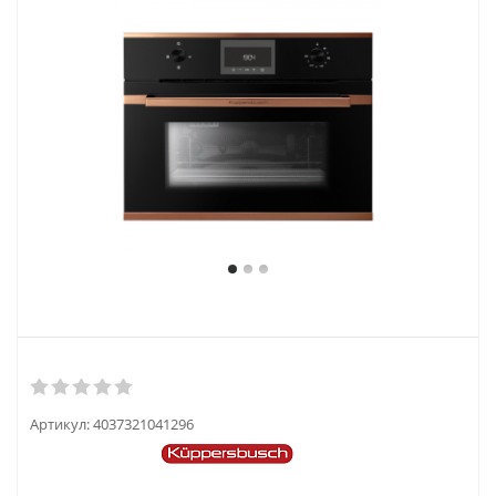
Артикул:
4037321041296