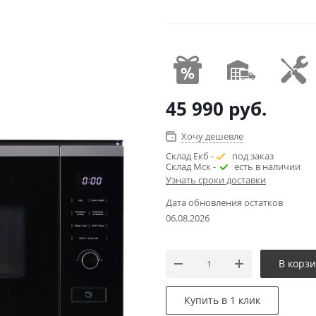
45 990
руб.
Хочу дешевле
Склад Екб -
под заказ
Склад Мск -
есть в наличии
Узнать сроки доставки
Дата обновления остатков
06.08.2026
В корз
Купить в 1 клик