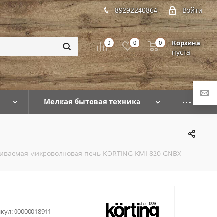
89292240864
Войти
Корзина
0
0
0
пуста
Мелкая бытовая техника
иваемая микроволновая печь KORTING KMI 820 GNBX
кул:
00000018911