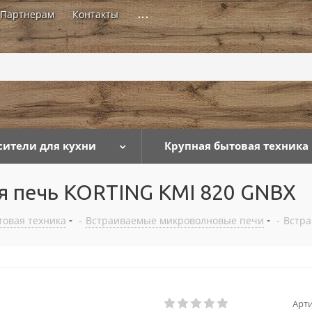
Партнерам
Контакты
...
сители для кухни
Крупная бытовая техника
я печь KORTING KMI 820 GNBX
товая техника
-
Встраиваемые микроволновые печи
-
Встра
Арти