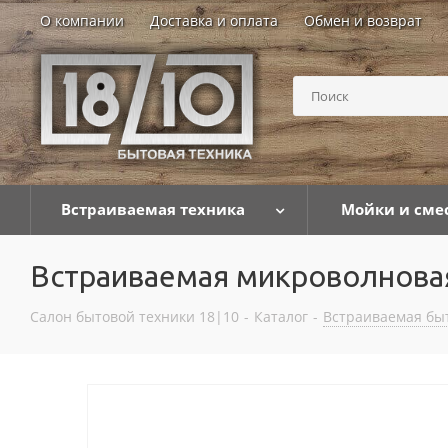
О компании
Доставка и оплата
Обмен и возврат
Встраиваемая техника
Мойки и сме
Встраиваемая микроволнова
Салон бытовой техники 18|10
-
Каталог
-
Встраиваемая бы