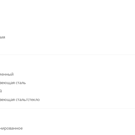
ния
менный
веющая сталь
й
еющая сталь/стекло
нированное