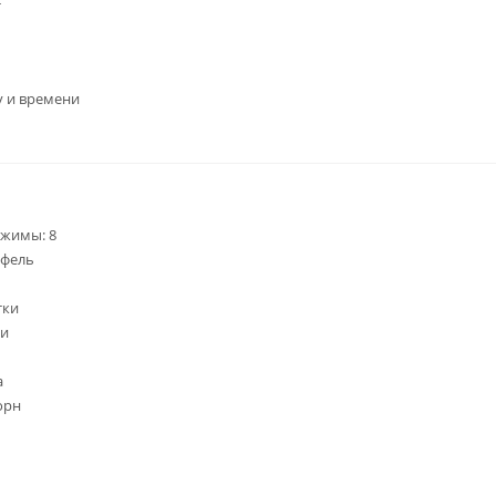
т
у и времени
жимы: 8
офель
тки
щи
а
орн