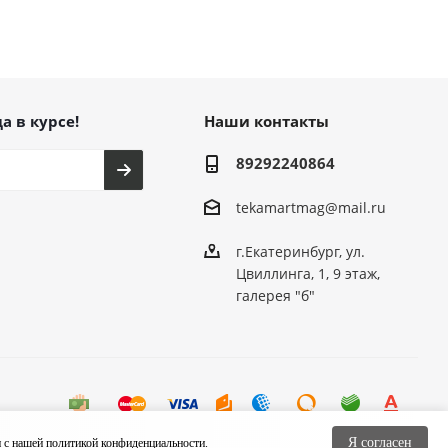
а в курсе!
Наши контакты
89292240864
tekamartmag@mail.ru
г.Екатеринбург, ул.
Цвиллинга, 1, 9 этаж,
галерея "б"
Я согласен
и с нашей
политикой конфиденциальности.