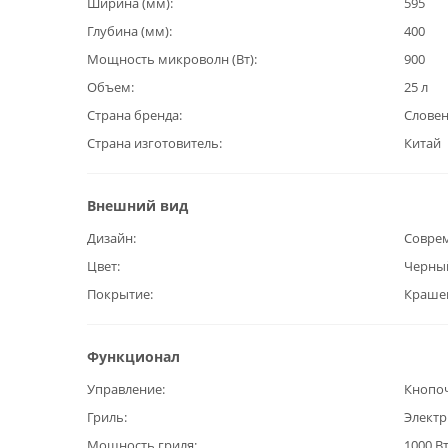
Ширина (мм)
595
Глубина (мм)
400
Мощность микроволн (Вт)
900
Объем
25 л
Страна бренда
Слове
Страна изготовитель
Китай
Внешний вид
Дизайн
Совре
Цвет
Черны
Покрытие
Краше
Функционал
Управление
Кнопо
Гриль
Электр
Мощность гриля
1000 В