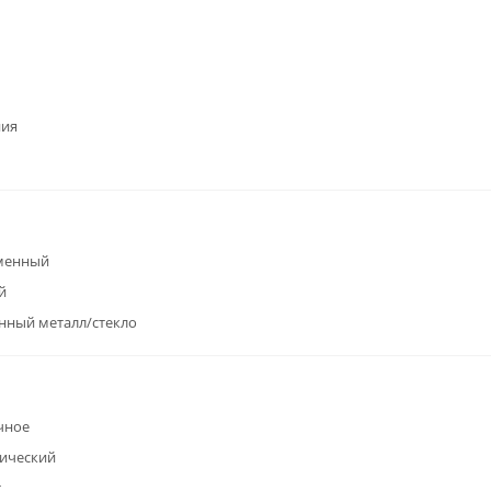
ния
менный
й
нный металл/стекло
чное
ический
т