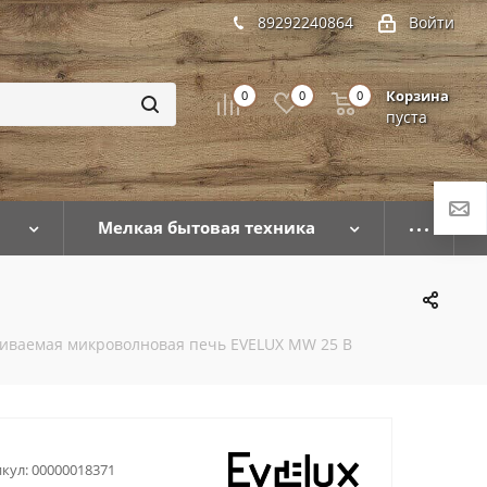
89292240864
Войти
Корзина
0
0
0
пуста
Мелкая бытовая техника
иваемая микроволновая печь EVELUX MW 25 B
кул:
00000018371