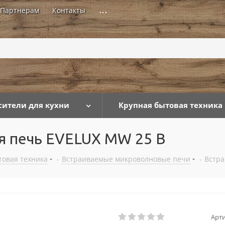
Партнерам
Контакты
...
сители для кухни
Крупная бытовая техника
я печь EVELUX MW 25 B
товая техника
-
Встраиваемые микроволновые печи
-
Встра
Арти